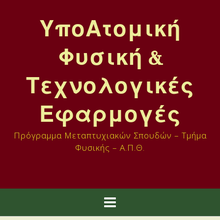
Skip
to
ΥποΑτομική
content
Φυσική &
Τεχνολογικές
Εφαρμογές
Πρόγραμμα Μεταπτυχιακών Σπουδών – Τμήμα
Φυσικής – Α.Π.Θ.