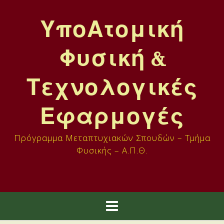
Skip
to
ΥποΑτομική
content
Φυσική &
Τεχνολογικές
Εφαρμογές
Πρόγραμμα Μεταπτυχιακών Σπουδών – Τμήμα
Φυσικής – Α.Π.Θ.