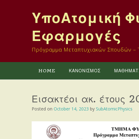
Skip
to
ΥποΑτομική Φ
content
Εφαρμογές
Πρόγραμμα Μεταπτυχιακών Σπουδών – Τ
HOME
ΚΑΝΟΝΙΣΜΟΣ
ΜΑΘΗΜΑΤ
Εισακτέοι ακ. έτους 
Posted on
October 14, 2023
by
SubAtomicPhysics