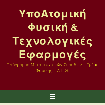
Skip
to
ΥποΑτομική
content
Φυσική &
Τεχνολογικές
Εφαρμογές
Πρόγραμμα Μεταπτυχιακών Σπουδών – Τμήμα
Φυσικής – Α.Π.Θ.