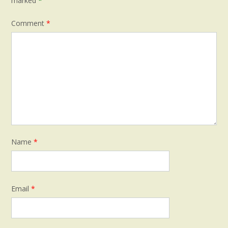
marked
*
Comment
*
Name
*
Email
*