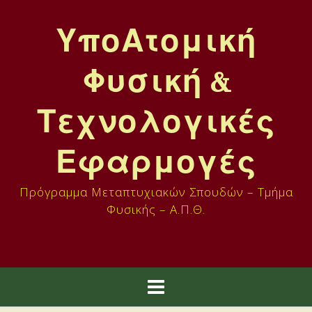
Skip
to
ΥποΑτομική
content
Φυσική &
Τεχνολογικές
Εφαρμογές
Πρόγραμμα Μεταπτυχιακών Σπουδών – Τμήμα
Φυσικής – Α.Π.Θ.