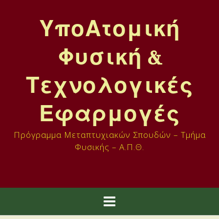
Skip
to
ΥποΑτομική
content
Φυσική &
Τεχνολογικές
Εφαρμογές
Πρόγραμμα Μεταπτυχιακών Σπουδών – Τμήμα
Φυσικής – Α.Π.Θ.